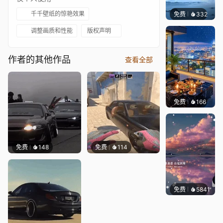
千千壁纸的惊艳效果
免费
332
冰茶Ln
调整画质和性能
版权声明
作者的其他作品
查看全部
免费
166
豆子酱e
免费
148
免费
114
免费
5841
冰茶L