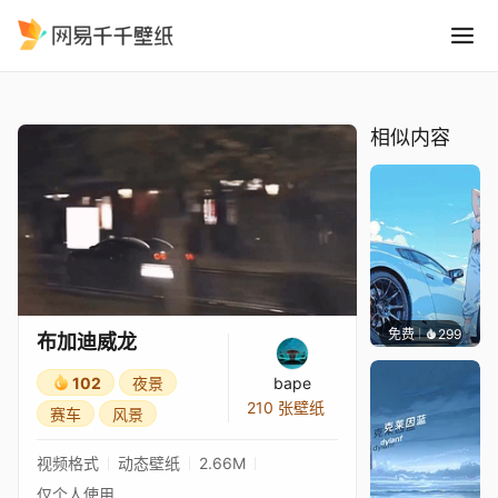
布加迪威龙
精选
布加迪威龙
相似内容
免费
299
Ado
布加迪威龙
102
夜景
bape
210 张壁纸
赛车
风景
视频格式
动态壁纸
2.66M
仅个人使用