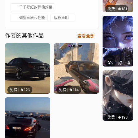
千千壁纸的惊艳效果
免费
181
Asuki
调整画质和性能
版权声明
作者的其他作品
查看全部
￥2
好看壁纸
免费
126
免费
114
免费
193
好看壁