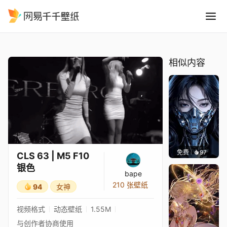
CLS 63 M5 F10 银色
精选
CLS 63 | M5 F10 银色
相似内容
免费
97
渔小小
CLS 63 | M5 F10
银色
bape
210 张壁纸
94
女神
视频格式
动态壁纸
1.55M
与创作者协商使用