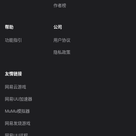
作者榜
帮助
公司
功能指引
用户协议
隐私政策
友情链接
网易云游戏
网易UU加速器
MuMu模拟器
网易发烧游戏
网易UU远程