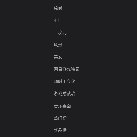
免费
4K
二次元
风景
美女
网易游戏独家
随时间变化
游戏成就墙
音乐桌面
热门榜
新品榜