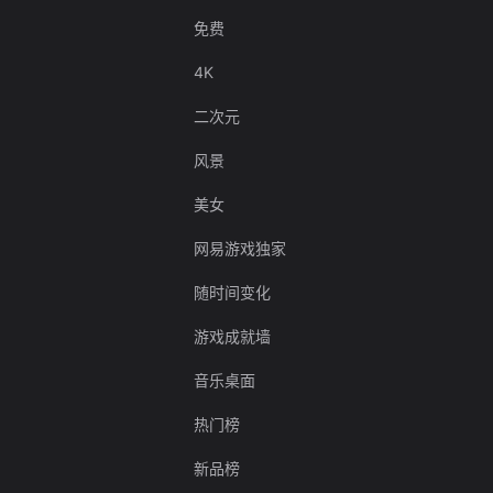
免费
4K
二次元
风景
美女
网易游戏独家
随时间变化
游戏成就墙
音乐桌面
热门榜
新品榜