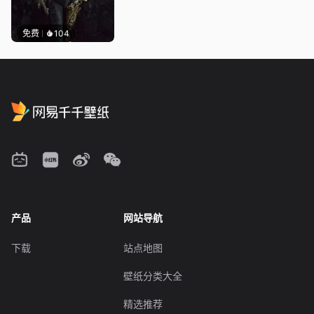
免费
104
产品
网站导航
下载
站点地图
壁纸分类大全
精选推荐