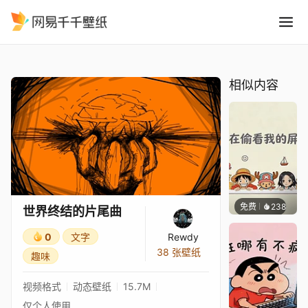
世界终结的片尾曲
精选
世界终结的片尾曲
相似内容
免费
238
渔小小
世界终结的片尾曲
0
文字
Rewdy
38 张壁纸
趣味
视频格式
动态壁纸
15.7M
仅个人使用