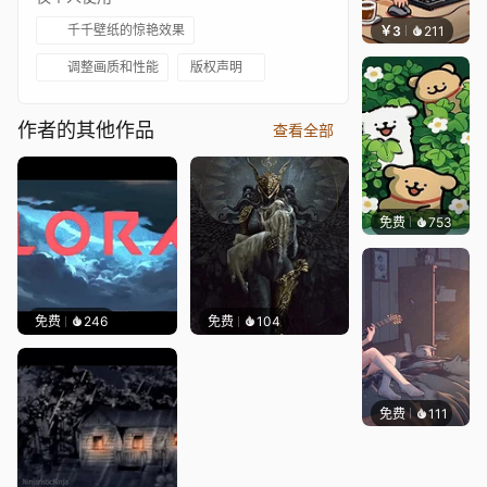
千千壁纸的惊艳效果
￥3
211
渔小小
调整画质和性能
版权声明
作者的其他作品
查看全部
免费
753
渔小小
免费
246
免费
104
免费
111
Melon