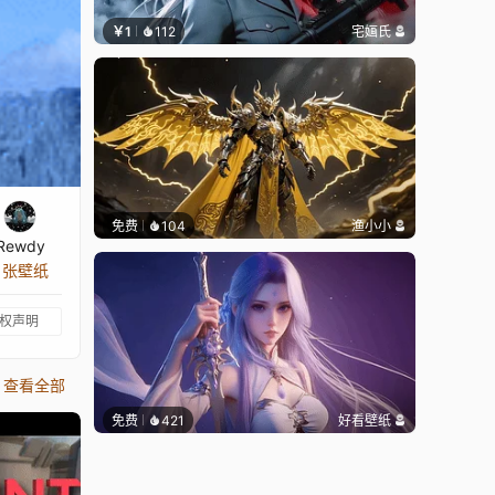
￥1
112
宅婳氏
免费
104
渔小小
Rewdy
8 张壁纸
权声明
查看全部
免费
421
好看壁纸