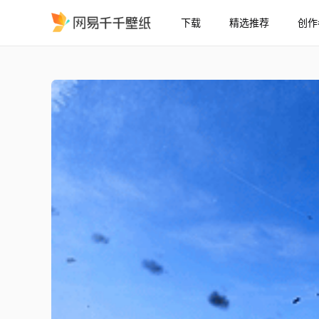
下载
精选推荐
创作
地狱潜兵2 - 鹰式空袭拆
精选
地狱潜兵2 - 鹰式空袭拆解要塞（全画质）