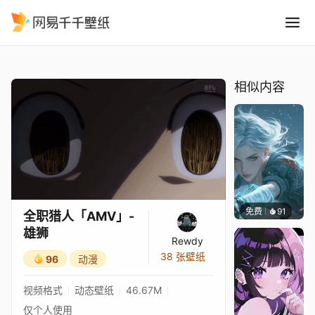
全职猎人AMV- 雄狮
精选
全职猎人「AMV」- 雄狮
相似内容
免费
91
辰东壁
全职猎人「AMV」-
雄狮
Rewdy
38 张壁纸
96
动漫
视频格式
动态壁纸
46.67M
仅个人使用