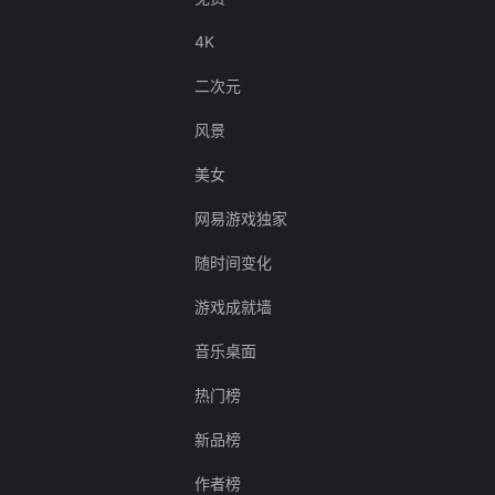
4K
二次元
风景
美女
网易游戏独家
随时间变化
游戏成就墙
音乐桌面
热门榜
新品榜
作者榜