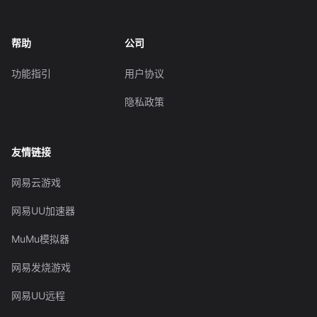
帮助
公司
功能指引
用户协议
隐私政策
友情链接
网易云游戏
网易UU加速器
MuMu模拟器
网易发烧游戏
网易UU远程