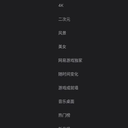
4K
二次元
风景
美女
网易游戏独家
随时间变化
游戏成就墙
音乐桌面
热门榜