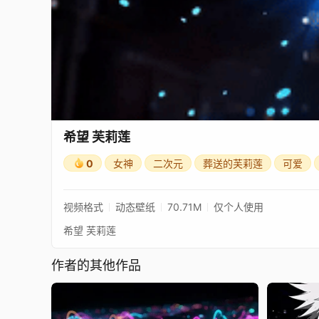
希望 芙莉莲
0
女神
二次元
葬送的芙莉莲
可爱
视频格式
动态壁纸
70.71M
仅个人使用
希望 芙莉莲
作者的其他作品