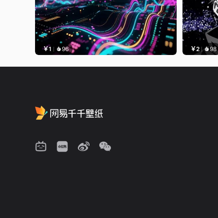
￥1
96
￥2
98