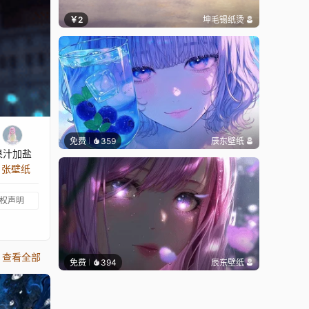
￥2
坤毛锡纸烫
免费
359
辰东壁纸
果汁加盐
3 张壁纸
权声明
查看全部
免费
394
辰东壁纸