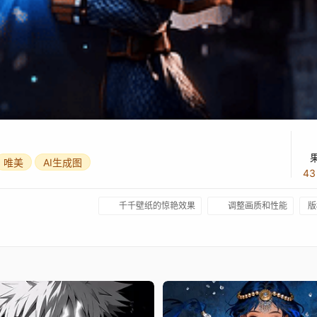
唯美
AI生成图
4
千千壁纸的惊艳效果
调整画质和性能
版