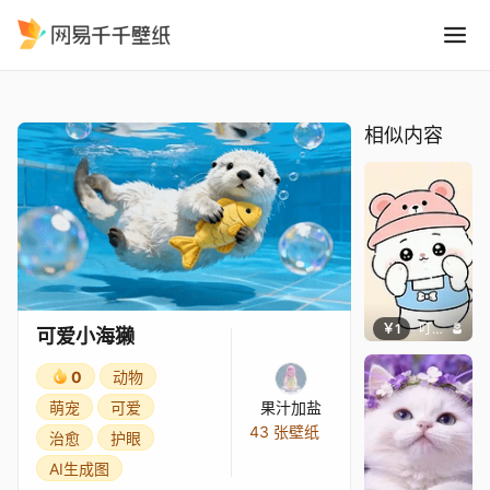
可爱小海獭
精选
可爱小海獭
相似内容
￥1
叮叮当当
可爱小海獭
0
动物
萌宠
可爱
果汁加盐
43 张壁纸
治愈
护眼
AI生成图