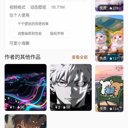
视频格式
动态壁纸
16.71M
免费
278
豆子酱e
仅个人使用
千千壁纸的惊艳效果
调整画质和性能
版权声明
可爱小海獭
作者的其他作品
查看全部
免费
137
豆子酱e
￥1
96
￥2
98
免费
134
好看壁