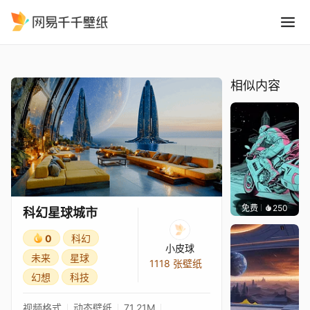
科幻星球城市
精选
科幻星球城市
相似内容
免费
250
渔小小
科幻星球城市
0
科幻
小皮球
未来
星球
1118 张壁纸
幻想
科技
视频格式
动态壁纸
71.21M