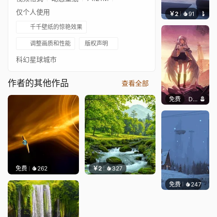
仅个人使用
￥2
91
好看壁
千千壁纸的惊艳效果
调整画质和性能
版权声明
科幻星球城市
作者的其他作品
查看全部
免费
DWS
免费
262
￥2
327
免费
247
Syxap