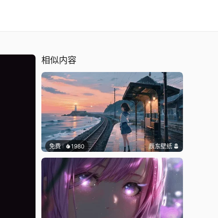
相似内容
免费
1980
辰东壁纸