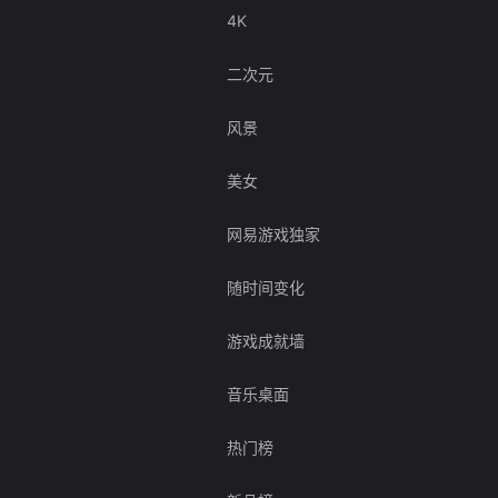
4K
二次元
风景
美女
网易游戏独家
随时间变化
游戏成就墙
音乐桌面
热门榜