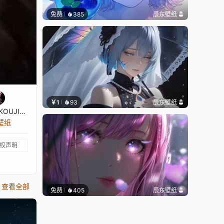
免费
385
辰东壁纸
￥1
93
辰东壁纸
☺AYANOKOUJI♫♣KIYOTAKA☺
张壁纸
权声明
查看全部
免费
405
辰东壁纸