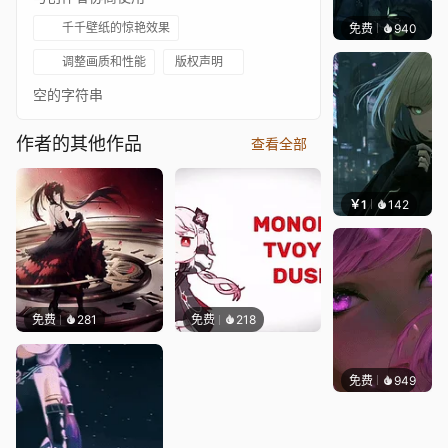
千千壁纸的惊艳效果
免费
940
辰东壁
调整画质和性能
版权声明
空的字符串
作者的其他作品
查看全部
￥1
142
辰东壁
免费
281
免费
218
免费
949
辰东壁