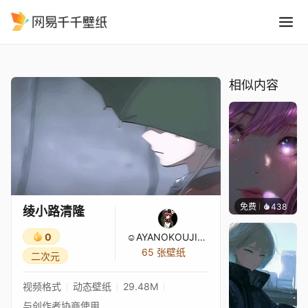
绫小路清隆
精选
绫小路清隆
相似内容
免费
438
辰东壁
绫小路清隆
0
☺AYANOKOUJI♫♣KIYOTAKA☺
65 张壁纸
二次元
视频格式
动态壁纸
29.48M
与创作者协商使用