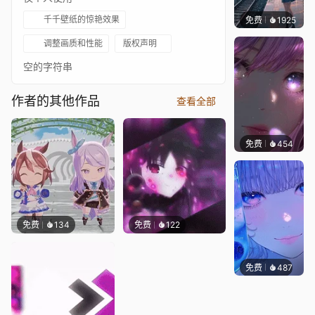
千千壁纸的惊艳效果
免费
1925
辰东壁
调整画质和性能
版权声明
空的字符串
作者的其他作品
查看全部
免费
454
辰东壁
免费
134
免费
122
免费
487
辰东壁