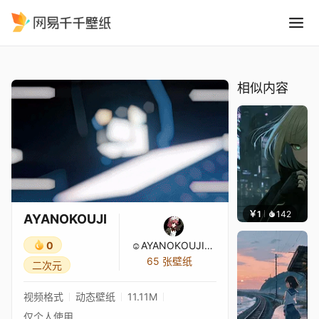
AYANOKOUJI
精选
AYANOKOUJI
相似内容
￥1
142
辰东壁
AYANOKOUJI
0
☺AYANOKOUJI♫♣KIYOTAKA☺
65 张壁纸
二次元
视频格式
动态壁纸
11.11M
仅个人使用