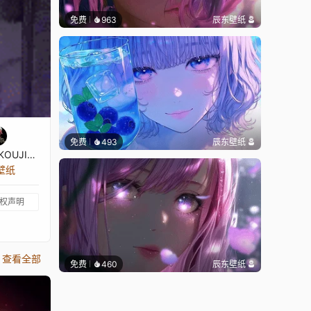
免费
963
辰东壁纸
免费
493
辰东壁纸
☺AYANOKOUJI♫♣KIYOTAKA☺
张壁纸
权声明
查看全部
免费
460
辰东壁纸