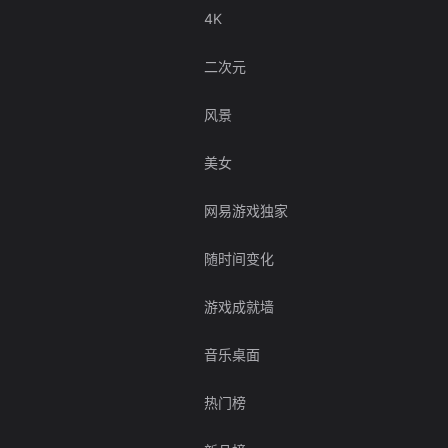
4K
二次元
风景
美女
网易游戏独家
随时间变化
游戏成就墙
音乐桌面
热门榜