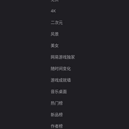
4K
二次元
风景
美女
网易游戏独家
随时间变化
游戏成就墙
音乐桌面
热门榜
新品榜
作者榜