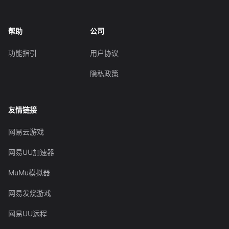
帮助
公司
功能指引
用户协议
隐私政策
友情链接
网易云游戏
网易UU加速器
MuMu模拟器
网易发烧游戏
网易UU远程