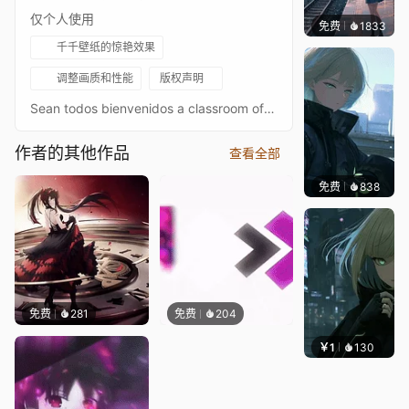
仅个人使用
免费
1833
辰东
千千壁纸的惊艳效果
调整画质和性能
版权声明
Sean todos bienvenidos a classroom of the elite
作者的其他作品
查看全部
免费
838
辰东壁
免费
281
免费
204
￥1
130
辰东