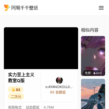
实力至上主义教室Q版
精选
实力至上主义教室Q版
相似内容
免费
409
辰东壁
实力至上主义
教室Q版
☺AYANOKOUJI♫♣KIYOTAKA☺
93
65 张壁纸
二次元
视频格式
动态壁纸
4.76M