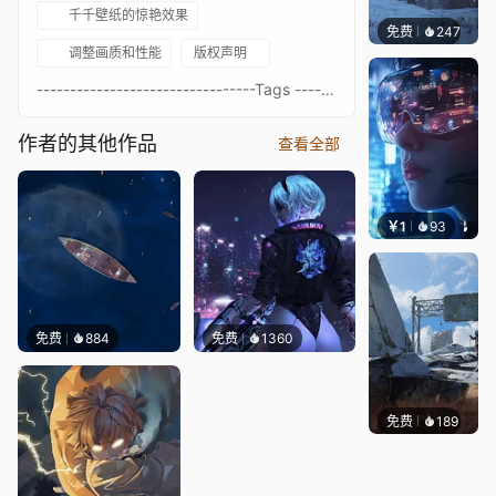
千千壁纸的惊艳效果
免费
247
Syxap
调整画质和性能
版权声明
---------------------------------Tags ---------------------------------- Black hole- Audio Responsive - Space - Customizable ---------------------------------
作者的其他作品
查看全部
￥1
93
叮叮当
免费
884
免费
1360
免费
189
Syxap