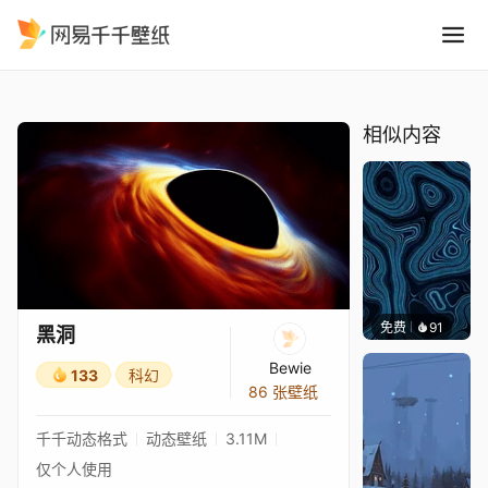
黑洞
精选
黑洞
相似内容
免费
91
Parme
黑洞
Bewie
133
科幻
86 张壁纸
千千动态格式
动态壁纸
3.11M
仅个人使用