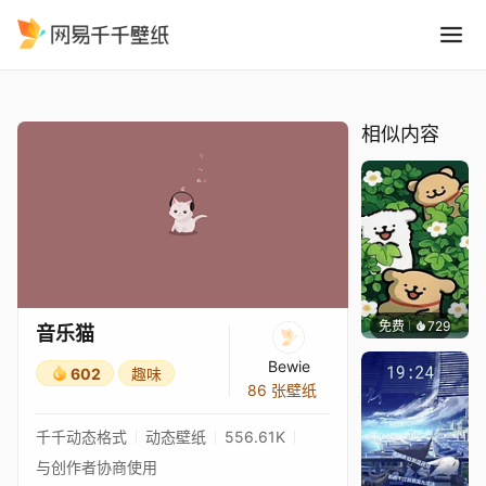
音乐猫
精选
音乐猫
相似内容
免费
729
渔小小
音乐猫
Bewie
602
趣味
86 张壁纸
千千动态格式
动态壁纸
556.61K
与创作者协商使用