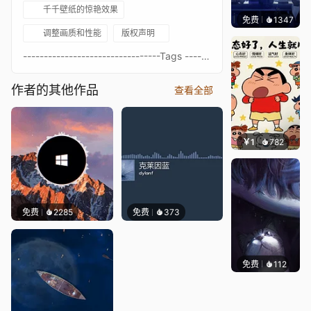
千千壁纸的惊艳效果
免费
小佛
等作者
1347
调整画质和性能
版权声明
---------------------------------Tags ---------------------------------- Audio Responsive - Simplistic - Minimal- Dog- Music - Rainbow- Triple Monitor- Duel Monitor ---------------------------------The music notes appear when sound is played To remove them turn off "Audio Recording"
作者的其他作品
查看全部
￥1
782
渔小小
免费
2285
免费
373
免费
112
Asuki