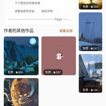
千千壁纸的惊艳效果
免费
588
小鬼
调整画质和性能
版权声明
---------------------------------Tags ---------------------------------- Black hole- Nebula - Stars - Galaxy- Universe- Sun- Planets- Deep Space- Music- Earth- Moon ---------------------------------
作者的其他作品
查看全部
免费
247
Syxap
免费
860
免费
597
免费
186
Syxap