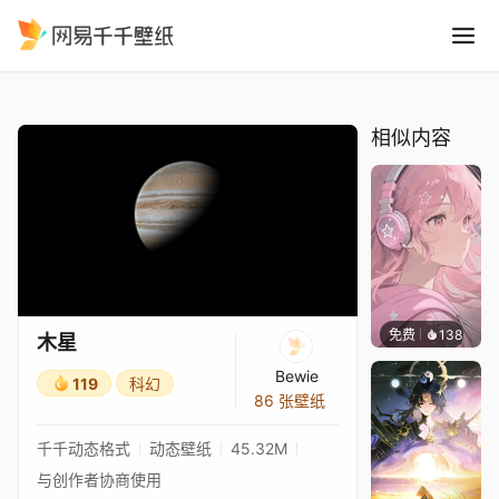
木星
精选
木星
相似内容
免费
138
哆啦壁
木星
Bewie
119
科幻
86 张壁纸
千千动态格式
动态壁纸
45.32M
与创作者协商使用