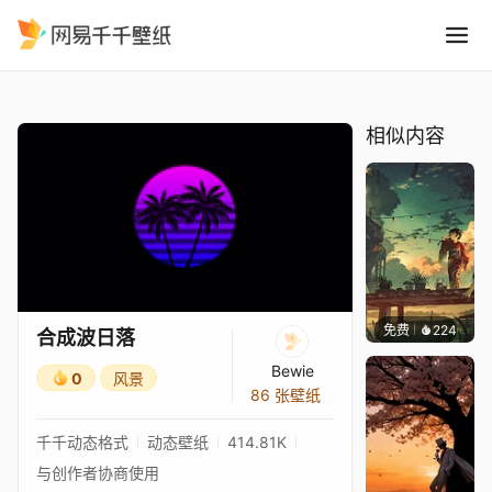
合成波日落
精选
合成波日落
相似内容
免费
224
Max
合成波日落
Bewie
0
风景
86 张壁纸
千千动态格式
动态壁纸
414.81K
与创作者协商使用