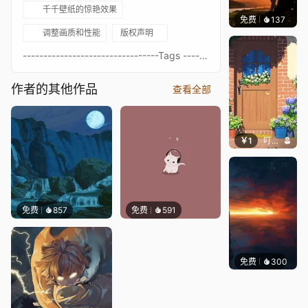
千千壁纸的惊艳效果
免费
137
渔小小
调整画质和性能
版权声明
---------------------------------Tags ---------------------------------- Neon- Aesthetic - Relaxing- Retro- 90's- Palm Tree- Beach- Simplisitc- Minimal - Retrowave- ICUE Compatible ---------------------------------
作者的其他作品
查看全部
￥1
叮叮当当
免费
857
免费
591
免费
300
辰东壁