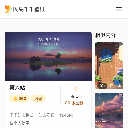
第六站
精选
第六站
相似内容
￥1
叮叮当当
第六站
Bewie
263
风景
86 张壁纸
千千动态格式
动态壁纸
11.46M
仅个人使用