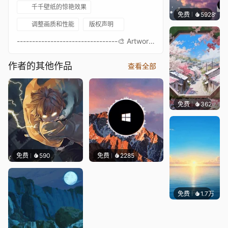
千千壁纸的惊艳效果
免费
5928
冰茶L
调整画质和性能
版权声明
---------------------------------🎨 Artwork by Louis Coyle [dribbble.com]🎵 Music source here ---------------------------------- Stars- Lake - Spirited Away- Anime- Beach- Island- Day Night- Clouds- Cabin- Tree- Clock- Spotify- Cycle- Visualizer ---------------------------------
作者的其他作品
查看全部
免费
362
渔小小
免费
590
免费
2285
免费
1.7万
Ruth