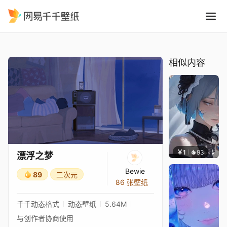
漂浮之梦
精选
漂浮之梦
相似内容
￥1
93
辰东壁
漂浮之梦
Bewie
89
二次元
86 张壁纸
千千动态格式
动态壁纸
5.64M
与创作者协商使用