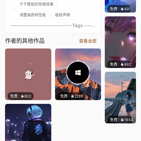
千千壁纸的惊艳效果
免费
497
辰东壁
调整画质和性能
版权声明
---------------------------------Tags ---------------------------------- Sleeping- Day/Night- Cycle - Media Visualizer- Spotify - Sky- Space- Clouds- Stars- Simplisitc- Minimalistic - Cat ---------------------------------
作者的其他作品
查看全部
免费
462
辰东壁
免费
602
免费
2285
免费
1934
辰东