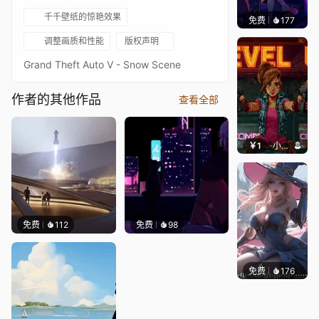
千千壁纸的惊艳效果
免费
177
𝑬𝒗𝒆𝑾𝒊𝒏
调整画质和性能
版权声明
Grand Theft Auto V - Snow Scene
作者的其他作品
查看全部
￥1
小鹿子
免费
112
免费
98
免费
176
｡✧Ma