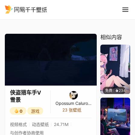
侠盗猎车手V 雪景
精选
侠盗猎车手V 雪景
相似内容
免费
234
好看壁
侠盗猎车手V
雪景
Opossum Caluromys Philander
23 张壁纸
0
游戏
视频格式
动态壁纸
24.71M
与创作者协商使用