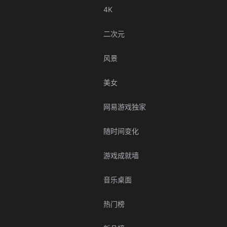
4K
二次元
风景
美女
网易游戏独家
随时间变化
游戏成就墙
音乐桌面
热门榜