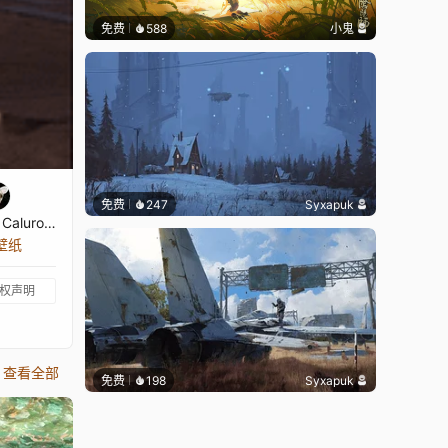
免费
588
小鬼
免费
247
Syxapuk
Opossum Caluromys Philander
张壁纸
权声明
查看全部
免费
198
Syxapuk