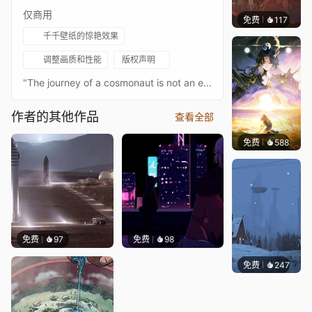
仅商用
免费
117
Nesu
千千壁纸的惊艳效果
调整画质和性能
版权声明
"The journey of a cosmonaut is not an easy and triumphant march to glory. You must get to know the meaning not only of joy but also of sorrow, before stepping into the cabin of the spacecraft."Youri Gagarine (1934 - 1968).
作者的其他作品
查看全部
免费
588
小鬼
免费
97
免费
98
免费
247
Syxap