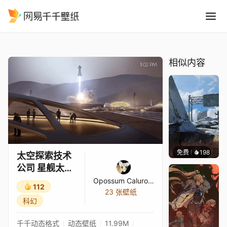
太空探索技术公司 星舰太空港 
精选
太空探索技术公司 星舰太空港 4K
相似内容
免费
198
Syxap
太空探索技术
公司 星舰太空
港 4K
Opossum Caluromys Philander
112
23 张壁纸
科幻
千千动态格式
动态壁纸
11.99M