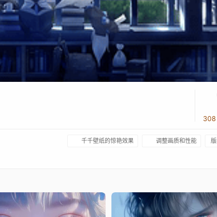
30
千千壁纸的惊艳效果
调整画质和性能
版