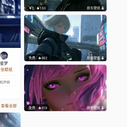
￥1
130
辰东壁纸
免费
862
辰东壁纸
星梦
8 张壁纸
权声明
查看全部
免费
919
辰东壁纸