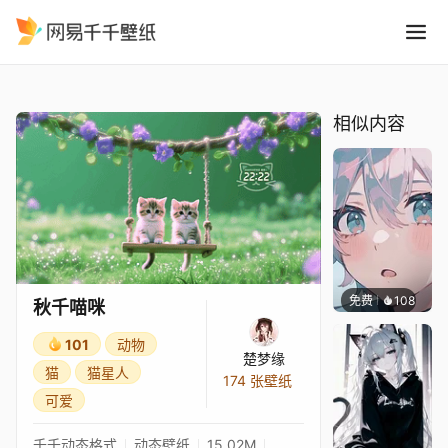
秋千喵咪
精选
秋千喵咪
相似内容
免费
108
渔小小
秋千喵咪
101
动物
楚梦缘
猫
猫星人
174 张壁纸
可爱
千千动态格式
动态壁纸
15.02M