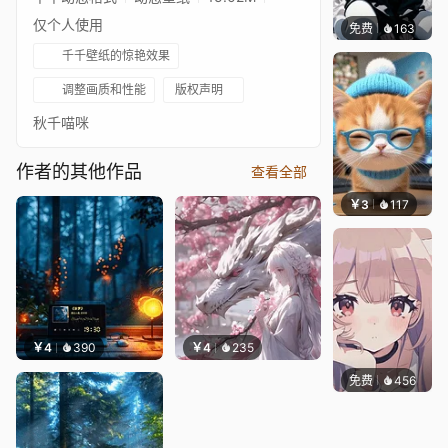
仅个人使用
免费
163
渔小小
千千壁纸的惊艳效果
调整画质和性能
版权声明
秋千喵咪
作者的其他作品
查看全部
￥3
117
豆子酱e
￥4
390
￥4
235
免费
456
渔小小