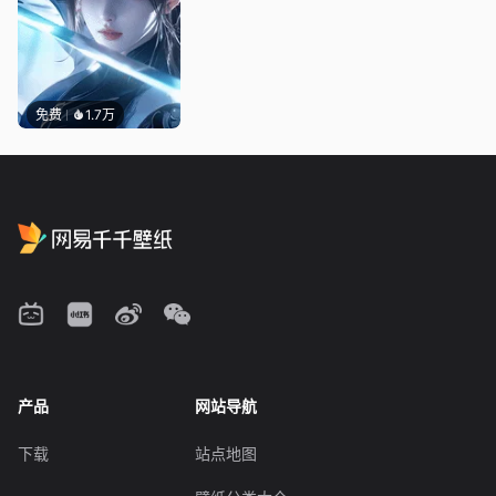
免费
1.7万
产品
网站导航
下载
站点地图