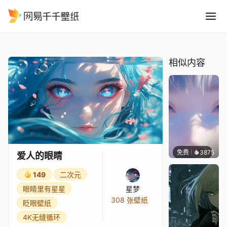
爱人的眼睛
精选
爱人的眼睛
相似内容
免费
3875
星梦
爱人的眼睛
149
二次元
眼睛里有星星
星梦
308 张壁纸
眨眼壁纸
4K无缝循环