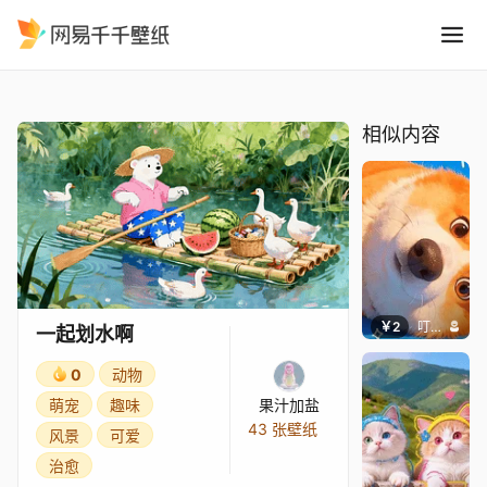
一起划水啊
精选
一起划水啊
相似内容
￥2
叮叮当当
一起划水啊
0
动物
萌宠
趣味
果汁加盐
43 张壁纸
风景
可爱
治愈