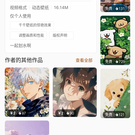
视频格式
动态壁纸
16.14M
免费
131
豆子酱e
仅个人使用
千千壁纸的惊艳效果
调整画质和性能
版权声明
一起划水啊
作者的其他作品
查看全部
免费
729
渔小小
￥2
97
￥2
90
免费
121
渔小小