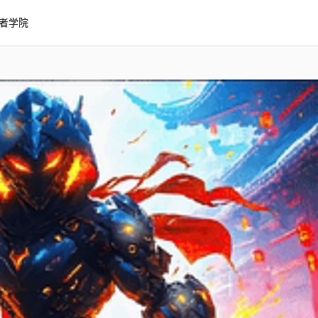
者学院
4K