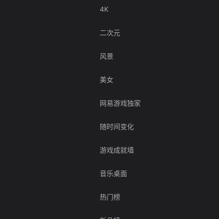
4K
二次元
风景
美女
网易游戏独家
随时间变化
游戏成就墙
音乐桌面
热门榜