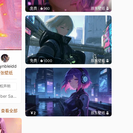
免费
960
辰东壁纸
免费
1000
辰东壁纸
ynbleidd
6 张壁纸
权声明
Cyber ​​Samurai [Cyberpunk] 4K 🖤I will be grateful for your like[EU]I present to you beautiful live wallpaper in the form of Cyber ​​Samurai with driving music from the musical artist seimoro, enjoy watching and listening, dear friendsWallpaper by Gwynbleidd💖Cyber ​​Samurai [Cyberpunk] 4K - [3840X2160]🖤Wallpaper with reaction to music[RU]Представляю вам красивые живые обои в образе Кибер Самурая с драйвовой музыкой от музыкального исполнителя seimoro, приятного просмотра и прослушивания, дорогие друзьяОбои сделаны Gwynbleidd💖Кибер Самурай [Киберпанк] 4K - [3840X2160]🖤Обои с реакцией на музыку[Music in Wallpaper 18+]❣
查看全部
￥2
辰东壁纸