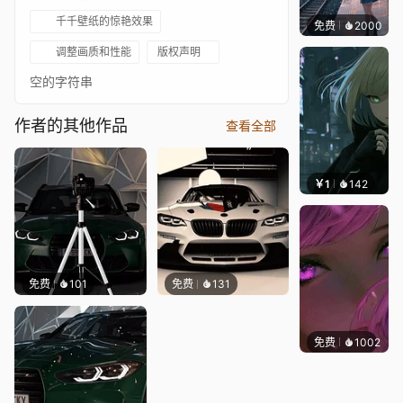
千千壁纸的惊艳效果
免费
2000
辰东
调整画质和性能
版权声明
空的字符串
作者的其他作品
查看全部
￥1
142
辰东壁
免费
101
免费
131
免费
1002
辰东