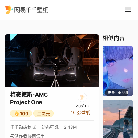
梅赛德斯-AMG Project One
精选
梅赛德斯-AMG Project One
相似内容
免费
559
辰东壁
梅赛德斯-AMG
Project One
zos1m
10 张壁纸
100
二次元
千千动态格式
动态壁纸
2.48M
与创作者协商使用