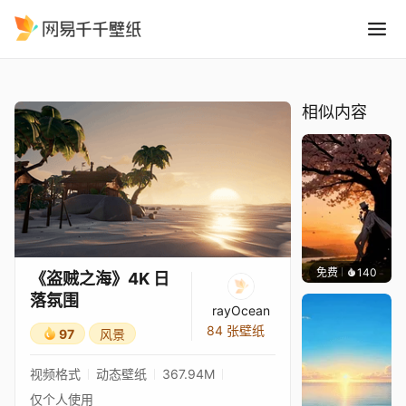
盗贼之海4K 日落氛围
精选
《盗贼之海》4K 日落氛围
相似内容
免费
140
渔小小
《盗贼之海》4K 日
落氛围
rayOcean
84 张壁纸
97
风景
视频格式
动态壁纸
367.94M
仅个人使用