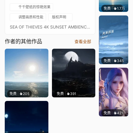
千千壁纸的惊艳效果
免费
1.7万
Ruth
调整画质和性能
版权声明
SEA OF THIEVES 4K SUNSET AMBIENCEEdited by: rayOceanAuthor: youtube.com/@skilfullstarship3223PLEASE VISIT HIS CHANNEL, IT'S AMAZING.If you want more ANIMATED WALLPAPERS visit my WORKSHOP!!!steamcommunity.com/id/rayoceanstudio/myworkshopfiles/
作者的其他作品
查看全部
免费
345
冰茶Ln
免费
205
免费
391
免费
421
好看壁