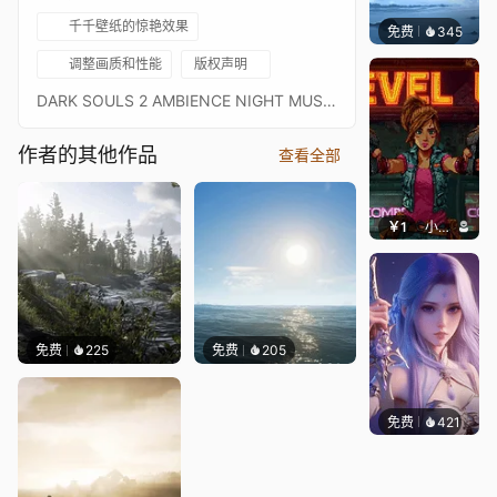
千千壁纸的惊艳效果
免费
345
冰茶Ln
调整画质和性能
版权声明
DARK SOULS 2 AMBIENCE NIGHT MUSIC TRAILER
作者的其他作品
查看全部
￥1
小鹿子
免费
225
免费
205
免费
421
好看壁