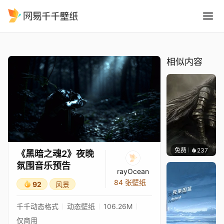
黑暗之魂2夜晚氛围音乐预告
精选
《黑暗之魂2》夜晚氛围音乐预告
相似内容
免费
237
Max
《黑暗之魂2》夜晚
氛围音乐预告
rayOcean
84 张壁纸
92
风景
千千动态格式
动态壁纸
106.26M
仅商用