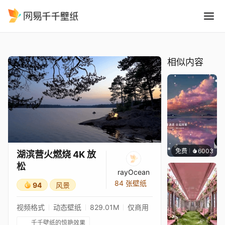
湖滨营火燃烧 4K 放松
精选
湖滨营火燃烧 4K 放松
相似内容
免费
6003
冰茶L
湖滨营火燃烧 4K 放
松
rayOcean
84 张壁纸
94
风景
视频格式
动态壁纸
829.01M
仅商用
千千壁纸的惊艳效果