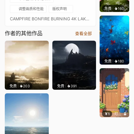
免费
160
渔小小
调整画质和性能
版权声明
CAMPFIRE BONFIRE BURNING 4K LAKE RELAXATION
作者的其他作品
查看全部
免费
180
Max
免费
203
免费
391
￥1
叮叮当当