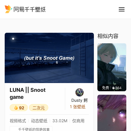
LUNA Snoot game
精选
LUNA || Snoot game
相似内容
免费
864
辰东壁
LUNA || Snoot
game
Dusty 鰐
1 张壁纸
92
二次元
视频格式
动态壁纸
33.02M
仅商用
千千壁纸的惊艳效果