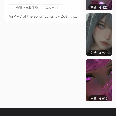
免费
423
辰东壁
调整画质和性能
版权声明
An AMV of the song "Luna" by Zoé. It represents important events in E4 of snoot game. It was made by ReedDa'Raptorhttps://www.youtube.com/watch?v=WeiWT8TLnEc (AMV Video)https://www.youtube.com/watch?v=6W4L2O-JQ-w (Original MTV version)
免费
2289
辰东
免费
919
辰东壁