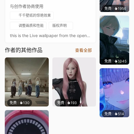
与创作者协商使用
免费
1956
辰东壁
千千壁纸的惊艳效果
调整画质和性能
版权声明
this is the Live wallpaper from the opening Solo Leveling LEveL
作者的其他作品
查看全部
免费
1045
辰东
免费
130
免费
193
免费
514
辰东壁