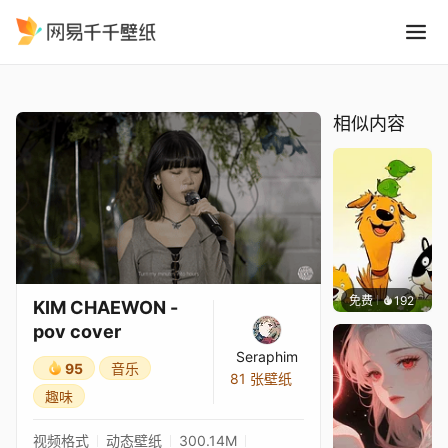
KIM CHAEWON - pov cover
精选
KIM CHAEWON - pov cover
相似内容
免费
192
渔小小
KIM CHAEWON -
pov cover
Seraphim
95
音乐
81 张壁纸
趣味
视频格式
动态壁纸
300.14M