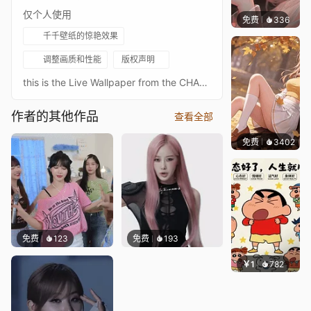
仅个人使用
免费
336
渔小小
千千壁纸的惊艳效果
调整画质和性能
版权声明
this is the Live Wallpaper from the CHAEWON - pov (Ariana Grande Cover)
作者的其他作品
查看全部
免费
3402
巽九N
免费
123
免费
193
￥1
782
渔小小