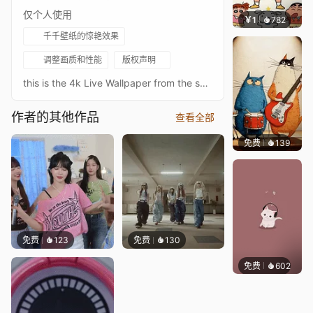
仅个人使用
￥1
782
渔小小
千千壁纸的惊艳效果
调整画质和性能
版权声明
this is the 4k Live Wallpaper from the song XG - SOMETHING AIN'T RIGHT (Official Music Video) (1)
作者的其他作品
查看全部
免费
139
渔小小
免费
123
免费
130
免费
602
Bewie