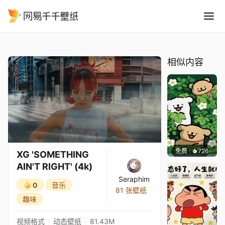
XG SOMETHING AINT RIGHT
精选
XG 'SOMETHING AIN'T RIGHT' (4k)
相似内容
免费
726
渔小小
XG 'SOMETHING
AIN'T RIGHT' (4k)
Seraphim
0
音乐
81 张壁纸
趣味
视频格式
动态壁纸
81.43M