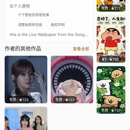
仅个人使用
免费
213
渔小小
千千壁纸的惊艳效果
调整画质和性能
版权声明
this is the Live Wallpaper from the Song:RESCENE(리센느) ‘New World’ Official M⧸V
作者的其他作品
查看全部
￥1
782
渔小小
免费
133
免费
123
免费
729
渔小小