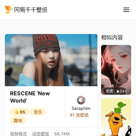
RESCENE New World
精选
RESCENE ‘New World’
相似内容
免费
344
渔小小
RESCENE ‘New
World’
Seraphim
95
音乐
81 张壁纸
趣味
视频格式
动态壁纸
68.74M