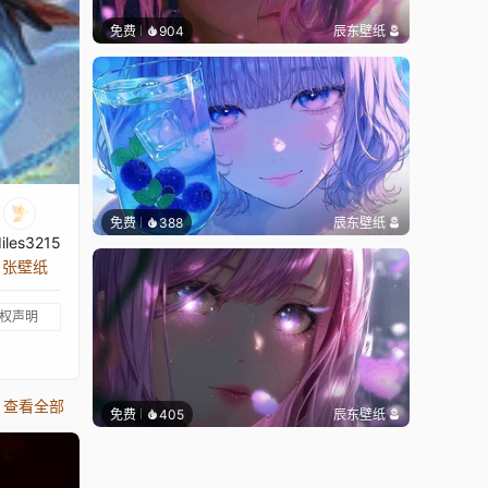
免费
904
辰东壁纸
免费
388
辰东壁纸
diles3215
2 张壁纸
权声明
查看全部
免费
405
辰东壁纸