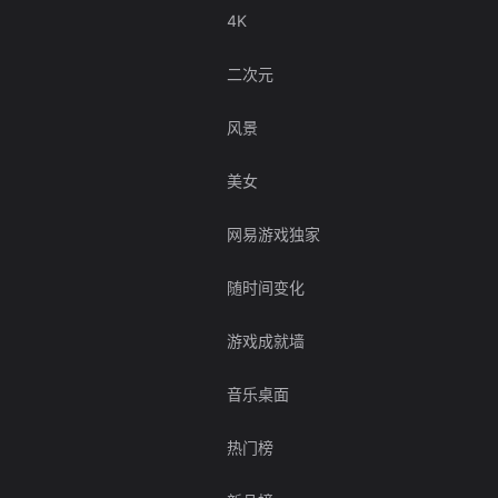
4K
二次元
风景
美女
网易游戏独家
随时间变化
游戏成就墙
音乐桌面
热门榜