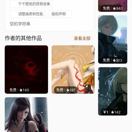
千千壁纸的惊艳效果
免费
940
辰东壁
调整画质和性能
版权声明
空的字符串
作者的其他作品
查看全部
免费
913
辰东壁
免费
140
免费
197
￥1
142
辰东壁