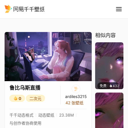
鲁比乌斯直播
精选
鲁比乌斯直播
相似内容
免费
432
辰东壁
鲁比乌斯直播
ardiles3215
0
二次元
42 张壁纸
千千动态格式
动态壁纸
23.38M
与创作者协商使用