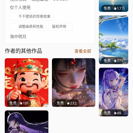
仅个人使用
免费
1.7万
Ruth
千千壁纸的惊艳效果
调整画质和性能
版权声明
海中明月
作者的其他作品
查看全部
免费
775
豆子酱e
免费
191
免费
232
免费
89
Shrike