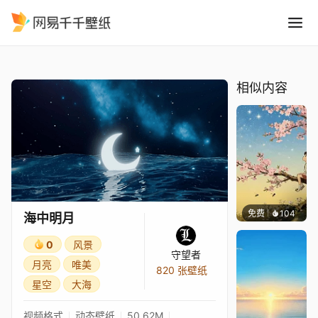
海中明月
精选
海中明月
相似内容
免费
104
渔小小
海中明月
0
风景
守望者
月亮
唯美
820 张壁纸
星空
大海
视频格式
动态壁纸
50.62M