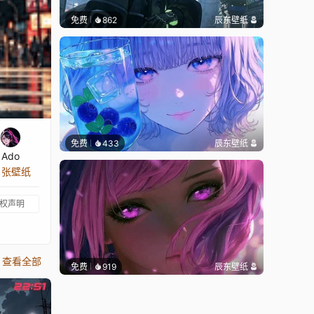
免费
862
辰东壁纸
免费
433
辰东壁纸
Ado
6 张壁纸
权声明
查看全部
免费
919
辰东壁纸