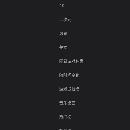
4K
二次元
风景
美女
网易游戏独家
随时间变化
游戏成就墙
音乐桌面
热门榜