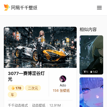
3077—赛博涩谷灯光
精选
3077—赛博涩谷灯光
相似内容
￥1
142
辰东壁
3077—赛博涩谷灯
光
Ado
178
二次元
156 张壁纸
车
千千动态格式
动态壁纸
12.91M