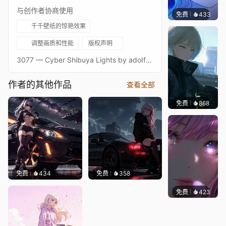
与创作者协商使用
免费
433
辰东壁
千千壁纸的惊艳效果
调整画质和性能
版权声明
3077 — Cyber Shibuya Lights by adoIf you want to make commissions or support my work don't forget to check my patreon!https://www.patreon.com/AdoYapper
作者的其他作品
查看全部
免费
868
辰东壁
免费
434
免费
358
免费
423
辰东壁