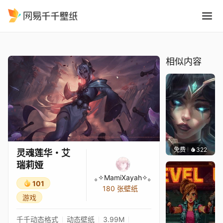
灵魂莲华・艾瑞莉娅
精选
灵魂莲华・艾瑞莉娅
相似内容
免费
322
｡✧Ma
灵魂莲华・艾
瑞莉娅
｡✧MamiXayah✧｡
101
180 张壁纸
游戏
千千动态格式
动态壁纸
3.99M