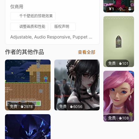
仅商用
￥1
小鹿子
千千壁纸的惊艳效果
调整画质和性能
版权声明
Adjustable, Audio Responsive, Puppet Warpif you plan on reposting my animation on other sides, make sure to link me/give credits. thanks
作者的其他作品
查看全部
免费
101
木木洗
免费
2978
免费
6056
免费
108
Melon