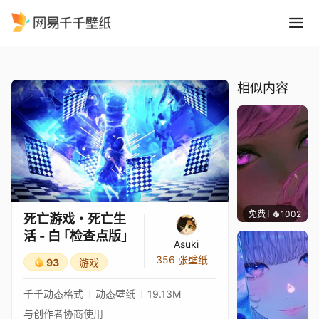
死亡游戏・死亡生活 - 白 ｢检
精选
死亡游戏・死亡生活 - 白 ｢检查点版｣
相似内容
免费
1002
辰东
死亡游戏・死亡生
活 - 白 ｢检查点版｣
Asuki
356 张壁纸
93
游戏
千千动态格式
动态壁纸
19.13M
与创作者协商使用