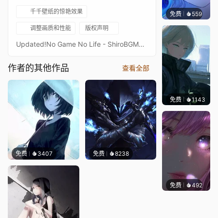
千千壁纸的惊艳效果
免费
559
辰东壁
调整画质和性能
版权声明
Updated!No Game No Life - ShiroBGMDISCLAIMERI do not own any artwork, I only do the animations. If the source is missing, and you know who it is, please write a comment with the artist's name[ko-fi.com]
作者的其他作品
查看全部
免费
1143
辰东
免费
3407
免费
8238
免费
492
辰东壁