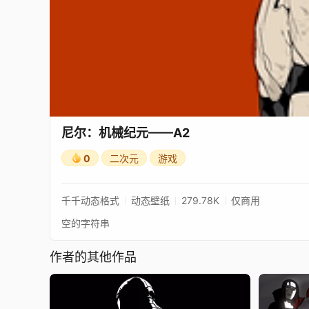
尼尔：机械纪元——A2
0
二次元
游戏
千千动态格式
动态壁纸
279.78K
仅商用
空的字符串
作者的其他作品