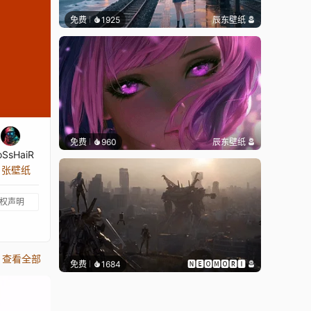
免费
1925
辰东壁纸
免费
960
辰东壁纸
oSsHaiR
5 张壁纸
权声明
查看全部
免费
1684
🅽🅴🅾🅼🅾🆁🅸