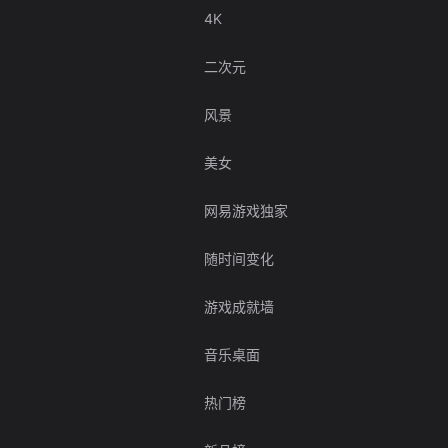
4K
二次元
风景
美女
网易游戏独家
随时间变化
游戏成就墙
音乐桌面
热门榜