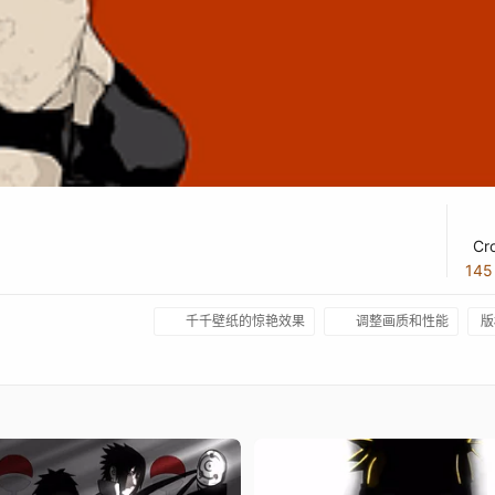
Cr
14
千千壁纸的惊艳效果
调整画质和性能
版