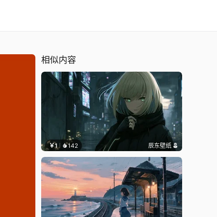
相似内容
￥1
142
辰东壁纸