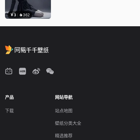
￥3
362
产品
网站导航
下载
站点地图
壁纸分类大全
精选推荐