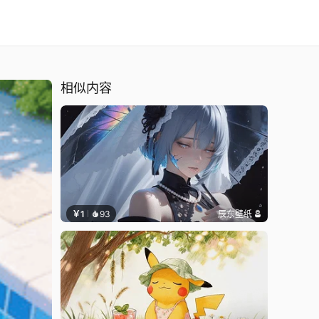
相似内容
￥1
93
辰东壁纸