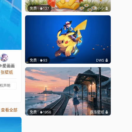
免费
137
渔小小
免费
93
DWS
th爱画画
0 张壁纸
权声明
查看全部
免费
1956
辰东壁纸