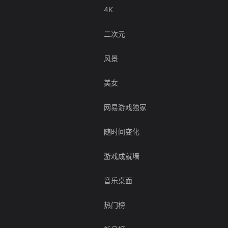
4K
二次元
风景
美女
网易游戏独家
随时间变化
游戏成就墙
音乐桌面
热门榜